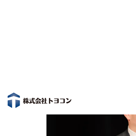
学びのおかげで、経営者としても会社としても成長す
同友会の代表理事は最大5年の任期を担う役割です。
びを支えたり、中小企業の声を社会へ届けたりする責
今回、私にできることで少しでも同友会や地域の役に
しました。また、東三河だけでなく三河地域から代表
味でも、この役割の重さを感じています。