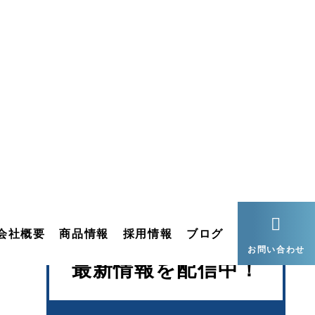
カテゴリー
の学
ニュース
梱包・包装
とに
物流改善事例
の意
物流
省人化
物流トレンドの
最新情報を配信中！