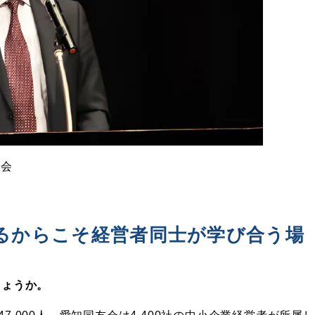
会
るからこそ経営者同士が学び合う場
しょうか。
,000人、
愛知同友会は4,400社
の中小企業経営者が所属し