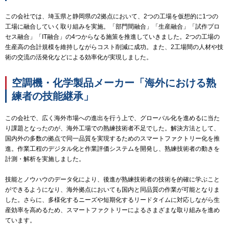
この会社では、埼玉県と静岡県の2拠点において、2つの工場を仮想的に1つの
工場に融合していく取り組みを実施。「部門間融合」「生産融合」「試作プロ
セス融合」「IT融合」の4つからなる施策を推進していきました。2つの工場の
生産高の合計規模を維持しながらコスト削減に成功。また、2工場間の人材や技
術の交流の活発化などによる効率化が実現しました。
空調機・化学製品メーカー「海外における熟
練者の技能継承」
この会社で、広く海外市場への進出を行う上で、グローバル化を進めるに当た
り課題となったのが、海外工場での熟練技術者不足でした。解決方法として、
国内外の多数の拠点で同一品質を実現するためのスマートファクトリー化を推
進。作業工程のデジタル化と作業評価システムを開発し、熟練技術者の動きを
計測・解析を実施しました。
技能とノウハウのデータ化により、後進が熟練技術者の技術を的確に学ぶこと
ができるようになり、海外拠点においても国内と同品質の作業が可能となりま
した。さらに、多様化するニーズや短期化するリードタイムに対応しながら生
産効率を高めるため、スマートファクトリーによるさまざまな取り組みを進め
ています。