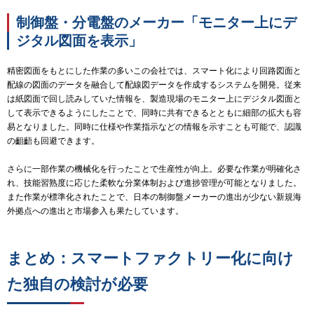
制御盤・分電盤のメーカー「モニター上にデ
ジタル図面を表示」
精密図面をもとにした作業の多いこの会社では、スマート化により回路図面と
配線の図面のデータを融合して配線図データを作成するシステムを開発。従来
は紙図面で回し読みしていた情報を、製造現場のモニター上にデジタル図面と
して表示できるようにしたことで、同時に共有できるとともに細部の拡大も容
易となりました。同時に仕様や作業指示などの情報を示すことも可能で、認識
の齟齬も回避できます。
さらに一部作業の機械化を行ったことで生産性が向上。必要な作業が明確化さ
れ、技能習熟度に応じた柔軟な分業体制および進捗管理が可能となりました。
また作業が標準化されたことで、日本の制御盤メーカーの進出が少ない新規海
外拠点への進出と市場参入も果たしています。
まとめ：スマートファクトリー化に向け
た独自の検討が必要