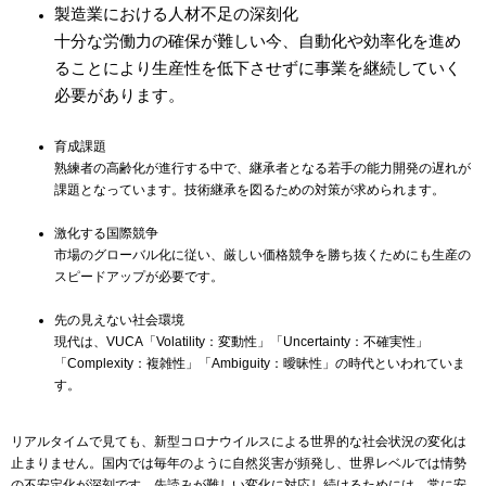
製造業における人材不足の深刻化
十分な労働力の確保が難しい今、自動化や効率化を進め
ることにより生産性を低下させずに事業を継続していく
必要があります。
育成課題
熟練者の高齢化が進行する中で、継承者となる若手の能力開発の遅れが
課題となっています。技術継承を図るための対策が求められます。
激化する国際競争
市場のグローバル化に従い、厳しい価格競争を勝ち抜くためにも生産の
スピードアップが必要です。
先の見えない社会環境
現代は、VUCA「Volatility：変動性」「Uncertainty：不確実性」
「Complexity：複雑性」「Ambiguity：曖昧性」の時代といわれていま
す。
リアルタイムで見ても、新型コロナウイルスによる世界的な社会状況の変化は
止まりません。国内では毎年のように自然災害が頻発し、世界レベルでは情勢
の不安定化が深刻です。先読みが難しい変化に対応し続けるためには、常に安