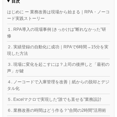
目次
はじめに ー 業務改善は現場から始まる｜RPA・ノーコ
ード実践ストーリー
１. RPA導入の現場事例 |きっかけは”断れなかった”研
修
２. 実績登録の自動化に成功｜RPAで6時間→15分を実
現した方法
３. 現場に変化を起こすには？上司の後押しと「最初の
声」が鍵
４. ノーコードで入庫管理を改善｜紙からの脱却とデジ
タル化
５. Excelマクロで実現した“誰でも直せる”業務設計
６. 業務改善の時間はどう作る？“合間の2時間”活用術