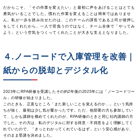
だからこそ、「その作業を変えたい」と最初に声をあげることはとても
勇気がいることでした。慣れた作業を変えることは簡単ではありませ
ん。私が一歩を踏み出せたのは、このチームの課長である上司が後押し
をしてくれたから。一人で背負うのではなく、チーム全体で「やってみ
よう」という空気をつくってくれたことが大きな支えとなりました。
４.ノーコードで入庫管理を改善｜
紙からの脱却とデジタル化
2023年にRPA研修を受講したその約2年後の2025年には「ノーコードツー
ル」の研修が始まりました。
このときも、正直なところ「また新しいことを覚えるのか…」という気持
ちが強く、最初は少し気が重かったです。ただ、他部署の方も参加してい
て、しかも講師を務めてくれたのが、RPA研修のときと同じ社内講師の方
でした。その方は、私のデジタルに対する得意・不得意をよく理解してく
れていたので、「きっとわかってくれているはず」という安心感があり、
そのまま受講を決めました。