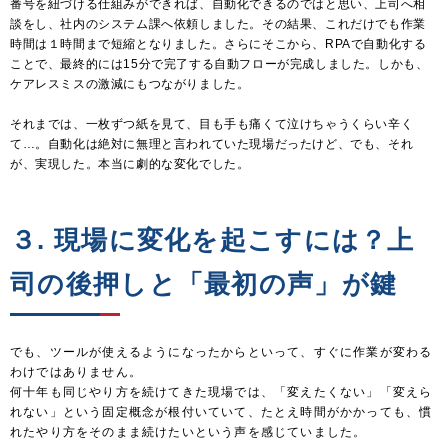
番号を紐づける仕組みができれば、自動化できるのではと思い、上司へ相
談をし、社内のシステム課へ依頼しました。その結果、これだけでも作業
時間は１時間まで短縮となりました。さらにそこから、RPAで自動化する
ことで、最終的には15分で完了する自動フローが完成しました。しかも、
ケアレスミスの激減にもつながりました。
それまでは、一枚ずつ紙を見て、目も手も痛くて泣けちゃうくらい辛く
て…。自動化は絶対に無理と言われていた現場だったけど、でも、それ
が、実現した。本当に劇的な変化でした。
３. 現場に変化を起こすには？上
司の後押しと「最初の声」が鍵
でも、ツールが使えるようになったからといって、すぐに作業が変わる
わけではありません。
何十年も同じやり方を続けてきた現場では、「変えたくない」「変えら
れない」という固定概念が根付いていて、たとえ時間がかかっても、慣
れたやり方をそのまま続けたいという声を感じていました。