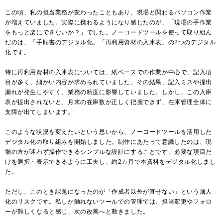
この頃、私の担当業務が変わったこともあり、現場と関わるパソコン作業
が増えていました。実際に携わるようになり感じたのが、「現場の手作業
をもっと楽にできないか？」でした。ノーコードツールを使って取り組ん
だのは、「手順書のデジタル化」「再利用資材の入庫表」の
2
つのデジタル
化です。
特に再利用資材の入庫表については、紙ベースでの作業が中心で、記入項
目が多く、細かい内容が求められていました。その結果、記入ミスや提出
漏れが発生しやすく、業務の精度に影響していました。しかし、この入庫
表が提出されないと、月末の在庫数が正しく把握できず、在庫管理全体に
支障が出てしまいます。
このような状況を変えたいという思いから、ノーコードツールを活用した
デジタル化の取り組みを開始しました。制作にあたって意識したのは、現
場の方が迷わず操作できるシンプルな設計にすることです。必要な項目だ
けを選択・表示できるように工夫し、約2カ月で本資料をデジタル化しまし
た。
ただし、このとき課題になったのが「作成者以外が直せない」という属人
化のリスクです。私しか触れないツールでの管理では、担当変更やフォロ
ーが難しくなると感じ、次の改善へと動きました。