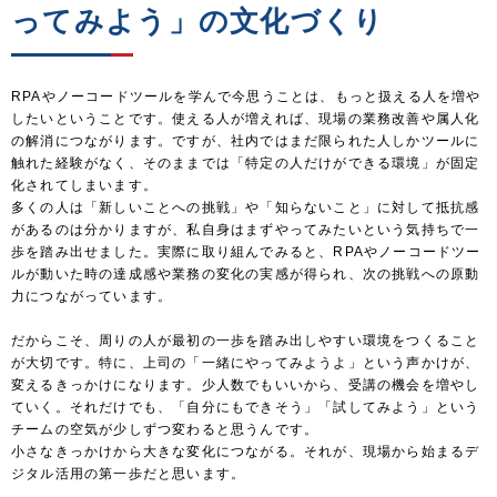
ってみよう」の文化づくり
RPAやノーコードツールを学んで今思うことは、もっと扱える人を増や
したいということです。使える人が増えれば、現場の業務改善や属人化
の解消につながります。ですが、社内ではまだ限られた人しかツールに
触れた経験がなく、そのままでは「特定の人だけができる環境」が固定
化されてしまいます。
多くの人は「新しいことへの挑戦」や「知らないこと」に対して抵抗感
があるのは分かりますが、私自身はまずやってみたいという気持ちで一
歩を踏み出せました。実際に取り組んでみると、
RPAやノーコードツー
ルが動いた時の達成感や業務の変化の実感が得られ、次の挑戦への原動
力につながっています。
だからこそ、周りの人が最初の一歩を踏み出しやすい環境をつくること
が大切です。特に、上司の「一緒にやってみようよ」という声かけが、
変えるきっかけになります。少人数でもいいから、受講の機会を増やし
ていく。それだけでも、「自分にもできそう」「試してみよう」という
チームの空気が少しずつ変わると思うんです。
小さなきっかけから大きな変化につながる。それが、現場から始まるデ
ジタル活用の第一歩だと思います。