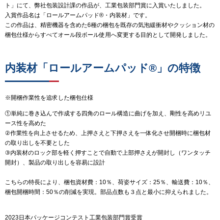
ト」にて、弊社包装設計課の作品が、工業包装部門賞に入賞いたしました。
入賞作品名は「ロールアームパッド®・内装材」です。
この作品は、精密機器を含めた6種の梱包を既存の気泡緩衝材やクッション材の
梱包仕様からすべてオール段ボール使用へ変更する目的として開発しました。
内装材「ロールアームパッド®」の特徴
※開梱作業性を追求した梱包仕様
①単純に巻き込んで作成する四角のロール構造に曲げを加え、剛性を高めリユ
ース性を高めた
②作業性を向上させるため、上押さえと下押さえを一体化させ開梱時に梱包材
の取り出しを不要とした
③内装材のロック部を軽く押すことで自動で上部押さえが開封し（ワンタッチ
開封）、製品の取り出しを容易に設計
こちらの特長により、梱包資材費：10％、荷姿サイズ：25％、輸送費：10％、
梱包開梱時間：50％の削減を実現。部品点数も３点と最小に抑えられました。
2023日本パッケージコンテスト工業包装部門賞受賞