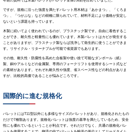
年前の資料では木製パレットがパレット全体の8割を占めていました。
ですが、規格に沿った強度を満たすパレット用木材は「あかまつ」、「くろま
つ」、「つがぶな」などの樹種に限られていて、材料不足により価格が安定し
ないという課題も持っています。
木製に続いてよく使われているのが、プラスチック製です。自由に着色するこ
とができ、耐久性と軽量性にも優れています。木製パレットはカビが発生する
ことがありますが、プラスチック製ならば洗浄して衛生的に使うことができま
す。リサイクル・リターナブルが可能で省資源でもあります。
その他、耐久性・防腐性を高めた合板製や使い捨て可能なダンボール（紙）
製、銅やアルミなどの金属製、専用のフォークリフトを使用するシート式など
の素材があります。それぞれ耐久性や強度、省スペース性などの利点がありま
すが、比較的高価であることが悩みどころです。
国際的に進む規格化
パレットにはT11型以外にも多様なサイズのパレットがあり、規格化されたもの
だけで7種類あります。規格化パレットは強度の基準を満たしているため、安全
性にも優れているということが利点です。それだけでなく、共通の規格化パレ
ットを使用することで、物流の中でパレットを輸送の単位としてリードタイム