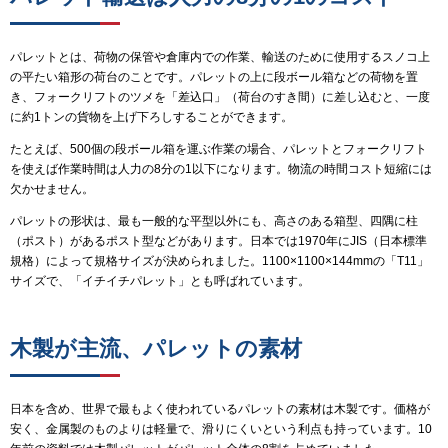
パレットとは、荷物の保管や倉庫内での作業、輸送のために使用するスノコ上
の平たい箱形の荷台のことです。パレットの上に段ボール箱などの荷物を置
き、フォークリフトのツメを「差込口」（荷台のすき間）に差し込むと、一度
に約1トンの貨物を上げ下ろしすることができます。
たとえば、500個の段ボール箱を運ぶ作業の場合、パレットとフォークリフト
を使えば作業時間は人力の8分の1以下になります。物流の時間コスト短縮には
欠かせません。
パレットの形状は、最も一般的な平型以外にも、高さのある箱型、四隅に柱
（ポスト）があるポスト型などがあります。日本では1970年にJIS（日本標準
規格）によって規格サイズが決められました。1100×1100×144mmの「T11」
サイズで、「イチイチパレット」とも呼ばれています。
木製が主流、パレットの素材
日本を含め、世界で最もよく使われているパレットの素材は木製です。価格が
安く、金属製のものよりは軽量で、滑りにくいという利点も持っています。10