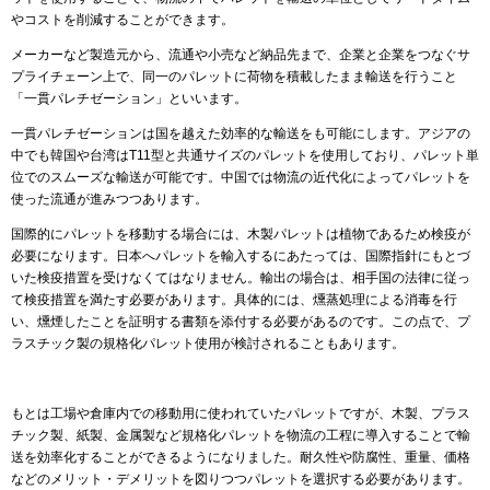
やコストを削減することができます。
メーカーなど製造元から、流通や小売など納品先まで、企業と企業をつなぐサ
プライチェーン上で、同一のパレットに荷物を積載したまま輸送を行うこと
「一貫パレチゼーション」といいます。
一貫パレチゼーションは国を越えた効率的な輸送をも可能にします。アジアの
中でも韓国や台湾はT11型と共通サイズのパレットを使用しており、パレット単
位でのスムーズな輸送が可能です。中国では物流の近代化によってパレットを
使った流通が進みつつあります。
国際的にパレットを移動する場合には、木製パレットは植物であるため検疫が
必要になります。日本へパレットを輸入するにあたっては、国際指針にもとづ
いた検疫措置を受けなくてはなりません。輸出の場合は、相手国の法律に従っ
て検疫措置を満たす必要があります。具体的には、燻蒸処理による消毒を行
い、燻煙したことを証明する書類を添付する必要があるのです。この点で、プ
ラスチック製の規格化パレット使用が検討されることもあります。
もとは工場や倉庫内での移動用に使われていたパレットですが、木製、プラス
チック製、紙製、金属製など規格化パレットを物流の工程に導入することで輸
送を効率化することができるようになりました。耐久性や防腐性、重量、価格
などのメリット・デメリットを図りつつパレットを選択する必要があります。